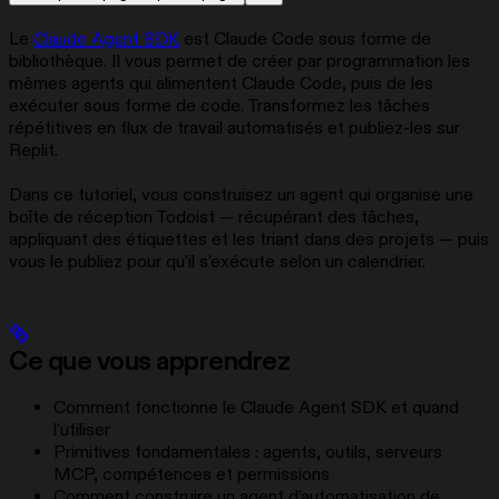
Le
Claude Agent SDK
est Claude Code sous forme de
bibliothèque. Il vous permet de créer par programmation les
mêmes agents qui alimentent Claude Code, puis de les
exécuter sous forme de code. Transformez les tâches
répétitives en flux de travail automatisés et publiez-les sur
Replit.
Dans ce tutoriel, vous construisez un agent qui organise une
boîte de réception Todoist — récupérant des tâches,
appliquant des étiquettes et les triant dans des projets — puis
vous le publiez pour qu’il s’exécute selon un calendrier.
Ce que vous apprendrez
Comment fonctionne le Claude Agent SDK et quand
l’utiliser
Primitives fondamentales : agents, outils, serveurs
MCP, compétences et permissions
Comment construire un agent d’automatisation de