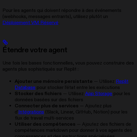
Pour les agents qui doivent répondre à des événements
(webhooks, messages entrants), utilisez plutôt un
Déploiement VM Réservé
.
Étendre votre agent
Une fois les bases fonctionnelles, vous pouvez construire des
agents plus sophistiqués sur Replit :
Ajouter une mémoire persistante
— Utilisez
Replit
Database
pour stocker l’état entre les exécutions
Stocker des fichiers
— Utilisez
App Storage
pour les
données basées sur des fichiers
Connecter plus de services
— Ajoutez plus
d’
Intégrations
(Slack, Linear, GitHub, Notion) pour les
flux de travail multi-services
Utiliser des compétences
— Ajoutez des fichiers de
compétences markdown pour donner à vos agents des
connaissances et des instructions spécialisées