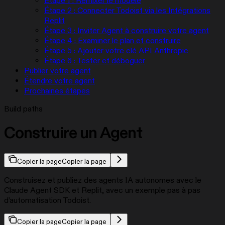
Étape 1 : Remixer le modèle
Étape 2 : Connecter Todoist via les Intégrations
Replit
Étape 3 : Inviter Agent à construire votre agent
Étape 4 : Examiner le plan et construire
Étape 5 : Ajouter votre clé API Anthropic
Étape 6 : Tester et déboguer
Publier votre agent
Étendre votre agent
Prochaines étapes
Build paths
Construire un Agent
Copier la page
Copier la page
Construisez et publiez des agents IA autonomes avec le
Claude Agent SDK et Replit, avec un exemple pas à pas
d’automatisation Todoist.
Copier la page
Copier la page