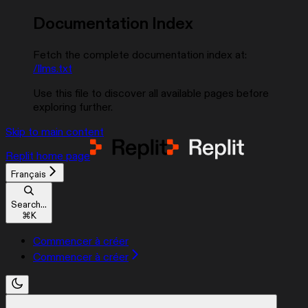
Documentation Index
Fetch the complete documentation index at:
/llms.txt
Use this file to discover all available pages before
exploring further.
Skip to main content
Replit
home page
Français
Search...
⌘
K
Commencer à créer
Commencer à créer