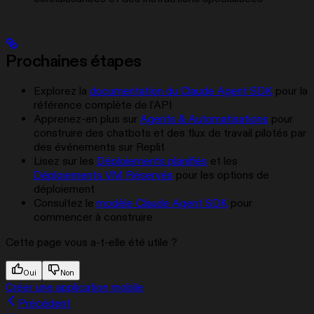
Prochaines étapes
Explorez la
documentation du Claude Agent SDK
pour la
référence complète de l’API
Apprenez-en plus sur
Agents & Automatisations
pour
construire des chatbots et des flux de travail pilotés par
des événements sur Replit
Lisez sur les
Déploiements planifiés
et les
Déploiements VM Réservés
pour les options de
déploiement
Consultez le
modèle Claude Agent SDK
pour
commencer à construire
Cette page vous a-t-elle été utile ?
Oui
Non
Créer une application mobile
Précédent