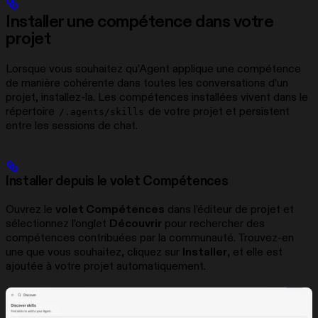
Installer une compétence dans votre
projet
Lorsque vous souhaitez qu’Agent applique une compétence
de manière cohérente dans toutes les conversations d’un
projet, installez-la. Les compétences installées vivent dans le
répertoire
de votre projet et persistent
/.agents/skills
entre les sessions de chat.
Installer depuis le volet Compétences
Ouvrez le
volet Compétences
dans l’éditeur de projet et
sélectionnez l’onglet
Découvrir
pour rechercher des
compétences contribuées par la communauté. Trouvez-en
une que vous souhaitez, cliquez sur
Installer
, et elle est
ajoutée à votre projet automatiquement.