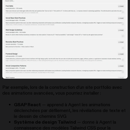
Par exemple, lors de la construction d’un site portfolio avec
des animations avancées, vous pourriez installer :
GSAP React
— apprend à Agent les animations
déclenchées par défilement, les révélations de texte et
le dessin de chemins SVG
Système de design Tailwind
— donne à Agent la
connaissance des modèles Tailwind CSS pour la