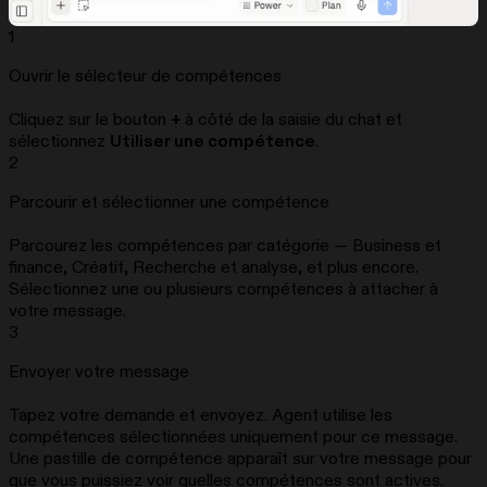
1
Ouvrir le sélecteur de compétences
Cliquez sur le bouton
+
à côté de la saisie du chat et
sélectionnez
Utiliser une compétence
.
2
Parcourir et sélectionner une compétence
Parcourez les compétences par catégorie — Business et
finance, Créatif, Recherche et analyse, et plus encore.
Sélectionnez une ou plusieurs compétences à attacher à
votre message.
3
Envoyer votre message
Tapez votre demande et envoyez. Agent utilise les
compétences sélectionnées uniquement pour ce message.
Une pastille de compétence apparaît sur votre message pour
que vous puissiez voir quelles compétences sont actives.