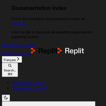
Documentation Index
Fetch the complete documentation index at:
/llms.txt
Use this file to discover all available pages before
exploring further.
Skip to main content
Replit
home page
Français
Search...
⌘
K
Commencer à créer
Commencer à créer