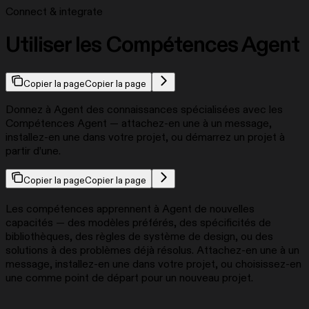
Connect & integrate
Utiliser les Compétences Agent
Copier la page
Copier la page
Donnez à Agent des connaissances spécialisées avec les
Compétences Agent — attachez-en une à un message,
installez-en une dans votre projet, ou démarrez un projet à
partir d’une.
Copier la page
Copier la page
Les compétences apprennent à Agent de nouvelles
capacités — des modèles préférés, des spécificités de
bibliothèques, des règles de système de design, ou des
solutions à des problèmes déjà résolus. Attachez-en une à un
message, installez-en une dans votre projet, ou choisissez-en
une comme point de départ pour un nouveau projet.