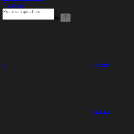
Suivant
⌘
I
x
linkedin
youtube