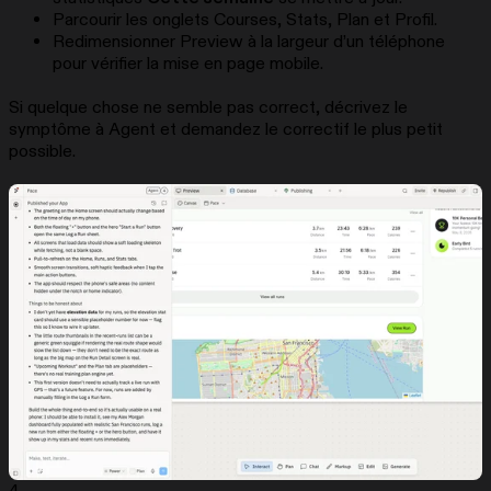
Parcourir les onglets Courses, Stats, Plan et Profil.
Redimensionner Preview à la largeur d’un téléphone
pour vérifier la mise en page mobile.
Si quelque chose ne semble pas correct, décrivez le
symptôme à Agent et demandez le correctif le plus petit
possible.