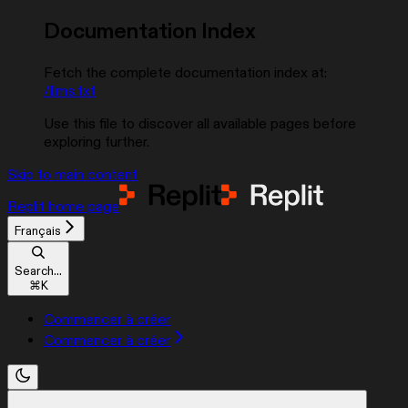
Documentation Index
Fetch the complete documentation index at:
/llms.txt
Use this file to discover all available pages before
exploring further.
Skip to main content
Replit
home page
Français
Search...
⌘
K
Commencer à créer
Commencer à créer