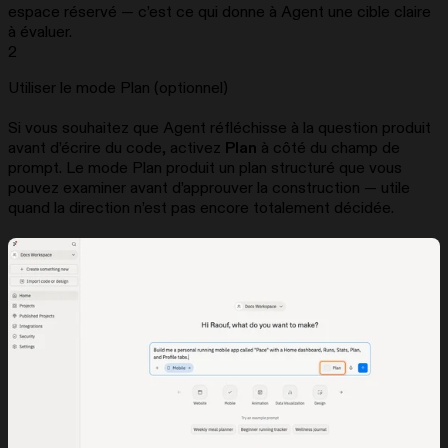
espace réservé — c’est ce qui donne à Agent une cible claire
à évaluer.
2
Utiliser le mode Plan (optionnel)
Si vous souhaitez que Agent réfléchisse à la question produit
avant d’écrire du code, activez
Plan
à côté du champ de
prompt. Le mode Plan produit un plan structuré que vous
pouvez examiner avant d’approuver la construction — utile
quand la direction n’est pas encore totalement décidée.