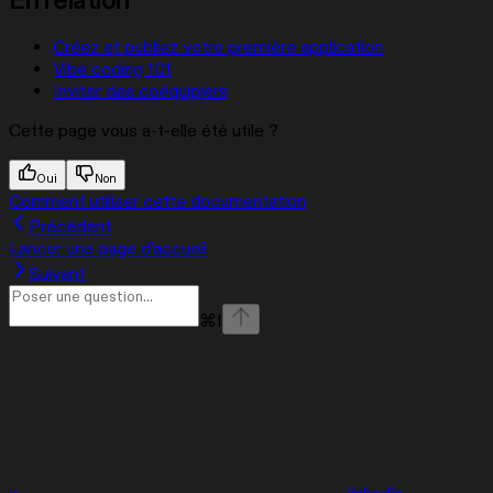
En relation
Créez et publiez votre première application
Vibe coding 101
Inviter des coéquipiers
Cette page vous a-t-elle été utile ?
Oui
Non
Comment utiliser cette documentation
Précédent
Lancer une page d'accueil
Suivant
⌘
I