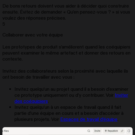
De bons retours doivent vous aider à décider quoi construire
ensuite. Évitez de demander « Qu’en pensez-vous ? » si vous
voulez des réponses précises.
5
Collaborer avec votre équipe
Les prototypes de produit s’améliorent quand les coéquipiers
peuvent examiner le même artefact et donner des retours en
contexte.
Invitez des collaborateurs selon la proximité avec laquelle ils
ont besoin de travailler avec vous :
Invitez quelqu’un au projet quand il a besoin d’examiner
ce prototype uniquement ou d’y contribuer. Voir
Inviter
des coéquipiers
.
Invitez quelqu’un à un espace de travail quand il fait
partie d’une équipe en cours et a besoin d’accéder à
plusieurs projets. Voir
Espaces de travail d’équipe
.