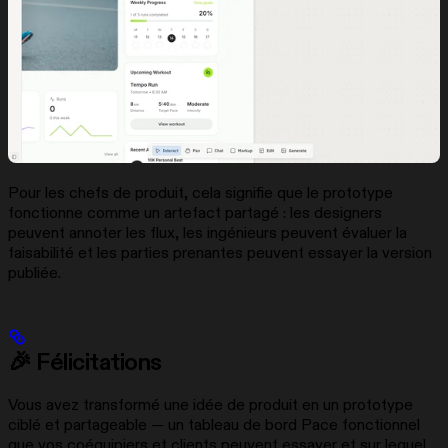
Pour les chefs de produit, cela signifie que le prototype
fonctionne comme un artefact partagé : les designers
peuvent annoter les flux, les ingénieurs peuvent évaluer la
faisabilité et les parties prenantes peuvent essayer la version
publiée.
🎉 Félicitations
Vous avez transformé une idée de produit en un prototype
ciblé et partageable — un tableau de bord Pace fonctionnel
que vos coéquipiers et clients peuvent essayer et sur lequel