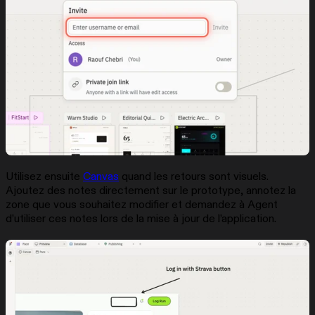
Utilisez ensuite
Canvas
quand les retours sont visuels.
Ajoutez des notes directement sur le prototype, annotez la
zone que vous souhaitez modifier et demandez à Agent
d’utiliser ces notes lors de la mise à jour de l’application.