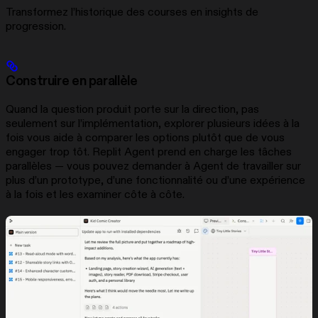
Transformez l’historique des courses en insights de
progression.
Construire en parallèle
Quand la question produit porte sur la direction, pas
seulement sur l’implémentation, explorer plusieurs idées à la
fois vous aide à comparer les options plutôt que de vous
engager trop tôt. Replit Agent prend en charge les tâches
parallèles — vous pouvez demander à Agent de travailler sur
plus d’un prototype, d’une fonctionnalité ou d’une expérience
à la fois et les examiner côte à côte.