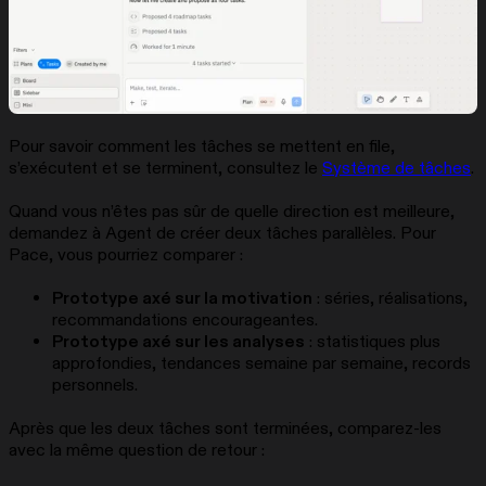
Pour savoir comment les tâches se mettent en file,
s’exécutent et se terminent, consultez le
Système de tâches
.
Quand vous n’êtes pas sûr de quelle direction est meilleure,
demandez à Agent de créer deux tâches parallèles. Pour
Pace, vous pourriez comparer :
Prototype axé sur la motivation
: séries, réalisations,
recommandations encourageantes.
Prototype axé sur les analyses
: statistiques plus
approfondies, tendances semaine par semaine, records
personnels.
Après que les deux tâches sont terminées, comparez-les
avec la même question de retour :