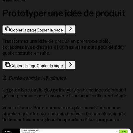
Prototyper une idée de produit
Copier la page
Copier la page
Transformez une idée de produit en prototype ciblé,
collaborez avec d’autres et utilisez les retours pour décider
quoi construire ensuite.
Copier la page
Copier la page
⏰
Durée estimée : 15 minutes
Un prototype est la plus petite version d’une idée de produit
qu’une personne peut essayer et sur laquelle elle peut réagir.
Vous utiliserez
Pace
comme exemple : un suivi de course
premium qui offre aux coureurs une vue d’ensemble soignée
de leur entraînement, leur récupération et leur progression.