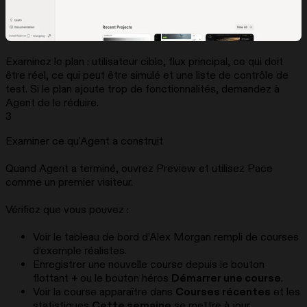
Examinez le plan : utilisateur cible, flux principal, ce qui doit
être réel, ce qui peut être simulé et une liste de contrôle de
test. Si le plan ajoute trop de fonctionnalités, demandez à
Agent de le réduire.
3
Examiner ce qu'Agent a construit
Quand Agent a terminé, ouvrez Preview et utilisez Pace
comme un premier visiteur.
Vérifiez que vous pouvez :
Voir le tableau de bord d’Alex Morgan rempli de courses
d’exemple réalistes.
Enregistrer une nouvelle course depuis le bouton
flottant
+
ou le bouton héros
Démarrer une course
.
Voir la course apparaître dans
Courses récentes
et les
statistiques
Cette semaine
se mettre à jour.