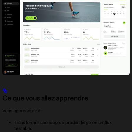
Ce que vous allez apprendre
Vous apprendrez à :
Transformer une idée de produit large en un flux
testable.