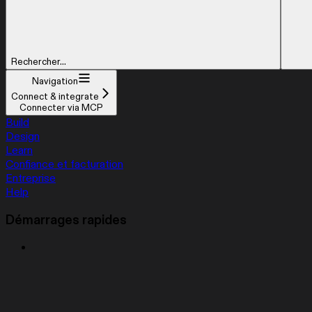
Rechercher...
Navigation
Connect & integrate
Connecter via MCP
Build
Design
Learn
Confiance et facturation
Entreprise
Help
Démarrages rapides