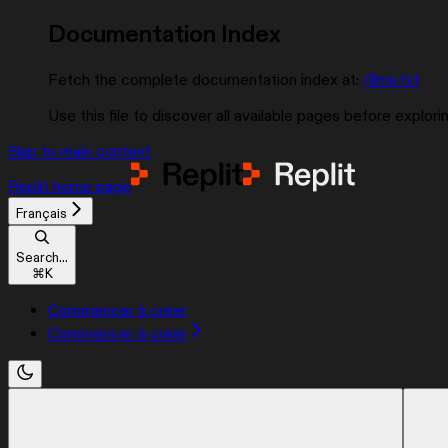
Documentation Index
Fetch the complete documentation index at:
/llms.txt
Use this file to discover all available pages before explorin
Skip to main content
Replit
home page
Français
Search...
⌘
K
Commencer à créer
Commencer à créer