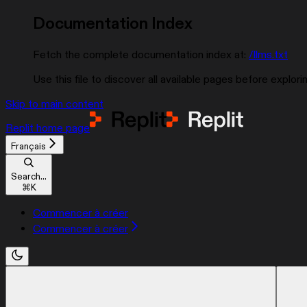
Documentation Index
Fetch the complete documentation index at:
/llms.txt
Use this file to discover all available pages before explorin
Skip to main content
Replit
home page
Français
Search...
⌘
K
Commencer à créer
Commencer à créer