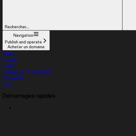
Rechercher...
Navigation
Publish and operate
Acheter un domaine
Build
Design
Learn
Confiance et facturation
Entreprise
Help
Démarrages rapides