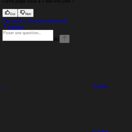
Cette page vous a-t-elle été utile ?
Oui
Non
Facturation et remboursements
Suivant
⌘
I
x
linkedin
youtube