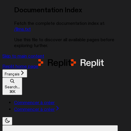
Documentation Index
Fetch the complete documentation index at:
/llms.txt
Use this file to discover all available pages before
exploring further.
Skip to main content
Replit
home page
Français
Search...
⌘
K
Commencer à créer
Commencer à créer