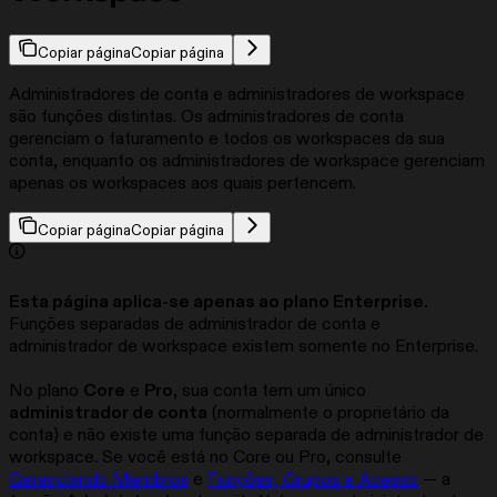
Copiar página
Copiar página
Administradores de conta e administradores de workspace
são funções distintas. Os administradores de conta
gerenciam o faturamento e todos os workspaces da sua
conta, enquanto os administradores de workspace gerenciam
apenas os workspaces aos quais pertencem.
Copiar página
Copiar página
Esta página aplica-se apenas ao plano Enterprise.
Funções separadas de administrador de conta e
administrador de workspace existem somente no Enterprise.
No plano
Core
e
Pro
, sua conta tem um único
administrador de conta
(normalmente o proprietário da
conta) e não existe uma função separada de administrador de
workspace. Se você está no Core ou Pro, consulte
Gerenciando Membros
e
Funções, Grupos e Acesso
— a