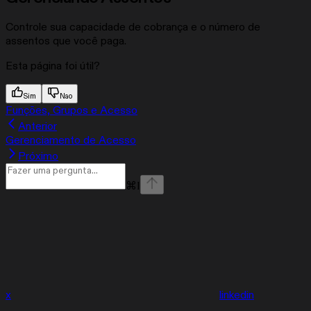
Controle sua capacidade de cobrança e o número de
assentos que você paga.
Esta página foi útil?
Sim
Nao
Funções, Grupos e Acesso
Anterior
Gerenciamento de Acesso
Próximo
⌘
I
x
linkedin