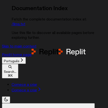
Documentation Index
Fetch the complete documentation index at:
/llms.txt
Use this file to discover all available pages before
exploring further.
Skip to main content
Replit
home page
Português
Search...
⌘
K
Comece a criar
Comece a criar