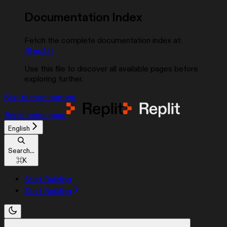
Documentation Index
Fetch the complete documentation index at:
/llms.txt
Use this file to discover all available pages before
exploring further.
Skip to main content
Replit
home page
English
Search...
⌘
K
Start Building
Start Building