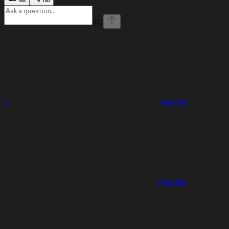
Yes
No
⌘
I
x
linkedin
youtube