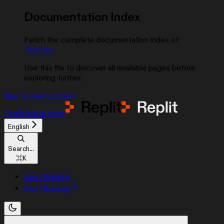
Documentation Index
Fetch the complete documentation index at:
/llms.txt
Use this file to discover all available pages before
exploring further.
Skip to main content
Replit
home page
English
Search...
⌘
K
Start Building
Start Building