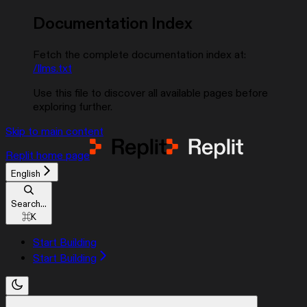
Documentation Index
Fetch the complete documentation index at:
/llms.txt
Use this file to discover all available pages before
exploring further.
Skip to main content
Replit
home page
English
Search...
⌘
K
Start Building
Start Building