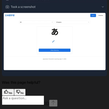
Was this page helpful?
Yes
No
⌘
I