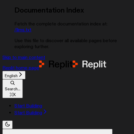
Documentation Index
Fetch the complete documentation index at:
/llms.txt
Use this file to discover all available pages before
exploring further.
Skip to main content
Replit
home page
English
Search...
⌘
K
Start Building
Start Building