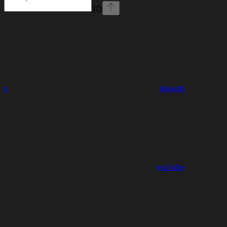
⌘
I
x
linkedin
youtube