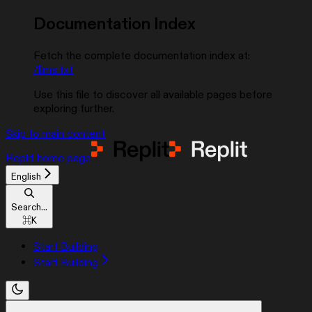
Documentation Index
Fetch the complete documentation index at:
/llms.txt
Use this file to discover all available pages before
exploring further.
Skip to main content
Replit
home page
English
Search...
⌘
K
Start Building
Start Building