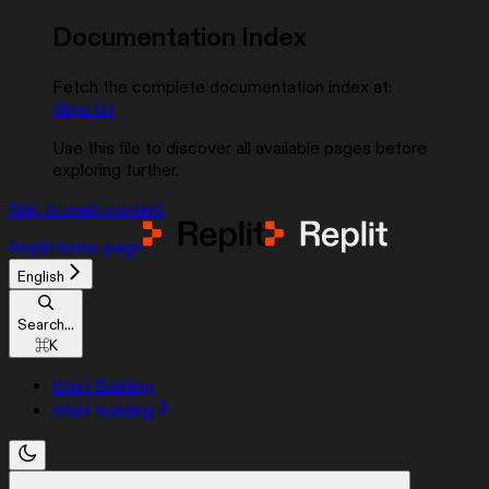
Documentation Index
Fetch the complete documentation index at:
/llms.txt
Use this file to discover all available pages before
exploring further.
Skip to main content
Replit
home page
English
Search...
⌘
K
Start Building
Start Building