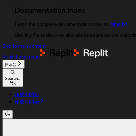
Documentation Index
Fetch the complete documentation index at:
/llms.txt
Use this file to discover all available pages before explorin
Skip to main content
Replit
home page
日本語
Search...
⌘
K
作成を開始
作成を開始