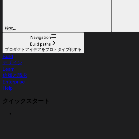
検索...
Navigation
Build paths
プロダクトアイデアをプロトタイプ化する
Build
デザイン
Learn
信頼と請求
Enterprise
Help
クイックスタート