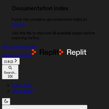
Documentation Index
Fetch the complete documentation index at:
/llms.txt
Use this file to discover all available pages before
exploring further.
Skip to main content
Replit
home page
日本語
Search...
⌘
K
作成を開始
作成を開始