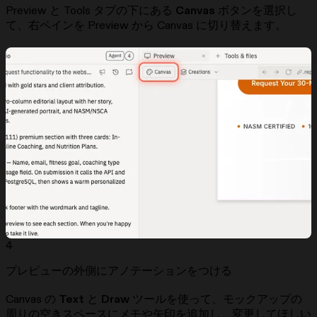
Preview と Tools タブの下にある
Canvas
ボタンを選択し
て、右ペインを Preview から Canvas に切り替えます。
4
プレビューの外側にアノテーションをつける
Canvas の
Text
と
Draw
ツールを使って、モックアップの
周りの空きスペースにメモや矢印を追加し、変更してほしい