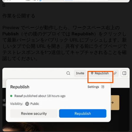
8
作業を公開する
Preview でページが動作したら、ワークスペース右上の
Publish
（その後のデプロイでは
Republish
）をクリックし
て最新バージョンをパブリック URL にプッシュします。新
しいタブで公開 URL を開き、共有する前にライブページで
テストレスポンスを1つ送信してキャプチャされることを確
認してください。