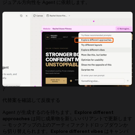
ジュアル方向性を Agent に依頼します。
7
代替案を確認して反復する
Agent が生成するのを待ちます。
Explore different
approaches
は同じ成果物を新しいバリアントで更新します
— モックアップの上のアーティファクトドロップダウンか
ら切り替えられます。
Explore different vibes
はキャンバ