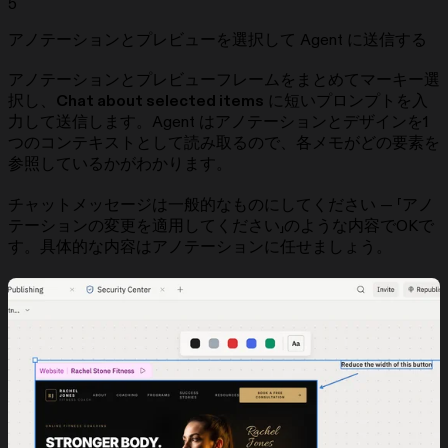
5
アノテーションとプレビューを選択して Agent に送信する
アノテーションとプレビューフレームをまとめてマーキー選
択し、
Chat about selected items
に短いプロンプトを入
力して送信します。Agent はアノテーションとデザインを1
つのコンテキストとして読み取るので、各メモがどの要素を
参照しているかがわかります。
チャットメッセージは一般的なものにしてください — 「アノ
テーションの変更を適用してください」のような内容でOKで
す。具体的な内容はアノテーションに任せましょう。