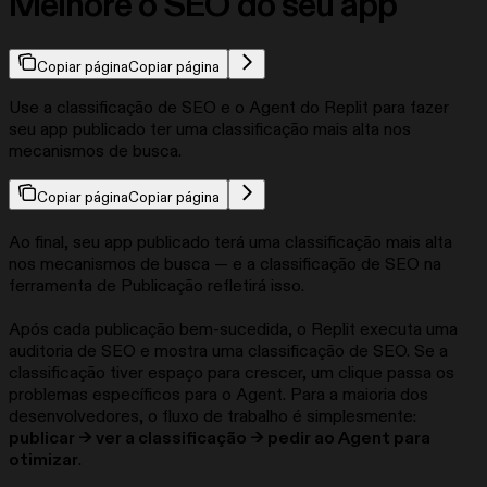
Melhore o SEO do seu app
Copiar página
Copiar página
Use a classificação de SEO e o Agent do Replit para fazer
seu app publicado ter uma classificação mais alta nos
mecanismos de busca.
Copiar página
Copiar página
Ao final, seu app publicado terá uma classificação mais alta
nos mecanismos de busca — e a classificação de SEO na
ferramenta de Publicação refletirá isso.
Após cada publicação bem-sucedida, o Replit executa uma
auditoria de SEO e mostra uma classificação de SEO. Se a
classificação tiver espaço para crescer, um clique passa os
problemas específicos para o Agent. Para a maioria dos
desenvolvedores, o fluxo de trabalho é simplesmente:
publicar → ver a classificação → pedir ao Agent para
otimizar
.