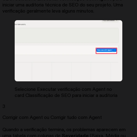
iniciar uma auditoria técnica de SEO do seu projeto. Uma
verificação geralmente leva alguns minutos.
Selecione Executar verificação com Agent no
card Classificação de SEO para iniciar a auditoria
3
Corrigir com Agent ou Corrigir tudo com Agent
Quando a verificação termina, os problemas aparecem em
uma tabela com colunas de
Severidade
(Baixa, Média ou