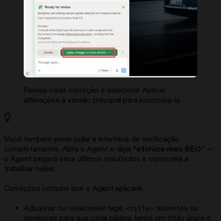
Revise cada correção e selecione Aplicar
alterações à versão principal para incorporá-la
Você também pode pular a interface de verificação
completamente. Abra o Agent e diga
“otimize meu SEO”
—
o Agent pegará seus últimos resultados e começará a
trabalhar neles.
Correções comuns que o Agent aplicará:
Adicionar ou reescrever tags
ausentes ou
<title>
genéricas para que cada página tenha um título único e