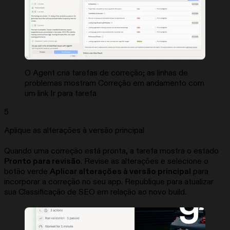
O Agent cria tarefas de correção; as linhas de
problemas mostram Correção em andamento com
um link Ir para tarefa
5
Aplique as alterações à versão principal
Quando uma correção está pronta, a tarefa mostra o estado
Pronto para revisão
. Revise as alterações e selecione o
botão verde
Aplicar alterações à versão principal
para
incorporar a correção no seu app. Republique para atualizar
sua Classificação de SEO em relação ao novo build.