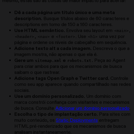
mesmo, estas são as coisas de maior impacto para acertar:
Dê a cada página um título único e uma meta
description.
Busque títulos abaixo de 60 caracteres e
descriptions em torno de 150 a 160 caracteres.
Use HTML semântico.
Envolva seu layout em
,
<main>
,
e
. Use
uma vez por
<header>
<nav>
<footer>
<h1>
página e ordene os níveis de cabeçalho em sequência.
Adicione texto alt a cada imagem.
Descreva o que a
imagem mostra, não apenas o que ela é.
Gere um
e
.
Peça ao Agent
sitemap.xml
robots.txt
para criar ambos para que os mecanismos de busca
saibam o que rastrear.
Adicione tags Open Graph e Twitter card.
Controle
como seu app aparece quando compartilhado nas redes
sociais.
Use um domínio personalizado.
Um domínio com
marca constrói confiança com visitantes e mecanismos
de busca. Consulte
Adicionar um domínio personalizado
.
Escolha o tipo de implantação certo.
Para sites com
muito conteúdo, os
Static Deployments
entregam
HTML pré-renderizado que os mecanismos de busca
analisam instantaneamente.