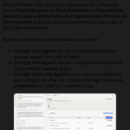
Alta) e
Status
(Não resolvido), agrupados em categorias
como
Prontidão para IA
,
Rastreabilidade e Descoberta
,
Renderização e Metadados da Página Inicial
e
Proxies de
Desempenho
. Expanda qualquer problema para ler o que o
SEO Agent encontrou.
Aplique correções na granularidade que preferir:
Corrigir com Agent
em um único problema passa
apenas aquele item para o Agent.
Corrigir com Agent
em uma categoria corrige todos
os problemas daquele grupo.
Corrigir tudo com Agent
envia todos os problemas
para o Agent de uma vez. O botão
Corrigir todos os
problemas
no chat faz a mesma coisa.