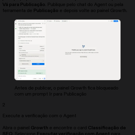
Vá para Publicação
. Publique pelo chat do Agent ou pela
ferramenta de
Publicação
e depois volte ao painel Growth.
Antes de publicar, o painel Growth fica bloqueado
com um prompt Ir para Publicação
2
Execute a verificação com o Agent
Abra o painel
Growth
e encontre o card
Classificação de
SEO
. Selecione
Executar verificação com Agent
para