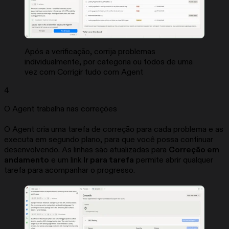
Após a verificação, corrija problemas
individualmente, por categoria ou todos de uma
vez com Corrigir tudo com Agent
4
O Agent trabalha nas correções
O Agent cria uma tarefa de correção para cada problema e as
executa em segundo plano, para que você possa continuar
desenvolvendo. As linhas são atualizadas para
Correção em
andamento
e um link
Ir para tarefa
permite abrir qualquer
tarefa para acompanhar o progresso.