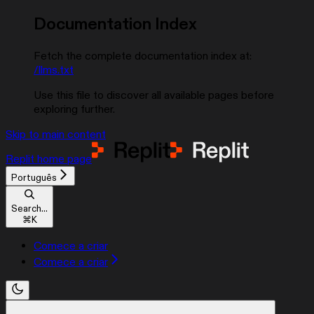
Documentation Index
Fetch the complete documentation index at:
/llms.txt
Use this file to discover all available pages before
exploring further.
Skip to main content
Replit
home page
Português
Search...
⌘
K
Comece a criar
Comece a criar