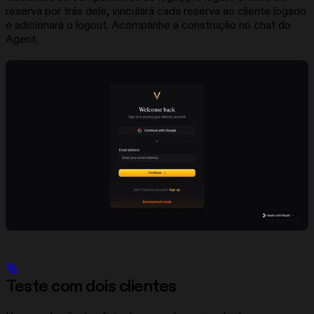
reserva por trás dele, vinculará cada reserva ao cliente logado
e adicionará o logout. Acompanhe a construção no chat do
Agent.
Teste com dois clientes