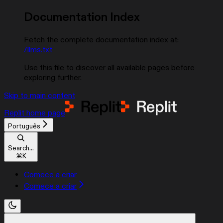
Documentation Index
Fetch the complete documentation index at:
/llms.txt
Use this file to discover all available pages before
exploring further.
Skip to main content
Replit
home page
Português
Search...
⌘
K
Comece a criar
Comece a criar