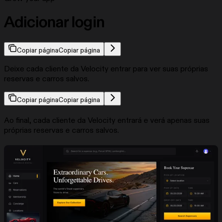
Adicionar login
Copiar página
Copiar página
Deixe cada cliente da Velocity entrar para ver suas próprias
reservas e carros salvos.
Copiar página
Copiar página
Ao final, cada cliente da Velocity entrará e verá apenas suas
próprias reservas e carros salvos.