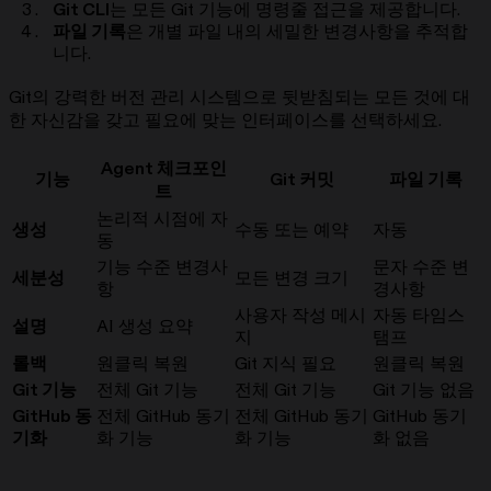
Git CLI
는 모든 Git 기능에 명령줄 접근을 제공합니다.
파일 기록
은 개별 파일 내의 세밀한 변경사항을 추적합
니다.
Git의 강력한 버전 관리 시스템으로 뒷받침되는 모든 것에 대
한 자신감을 갖고 필요에 맞는 인터페이스를 선택하세요.
Agent 체크포인
기능
Git 커밋
파일 기록
트
논리적 시점에 자
생성
수동 또는 예약
자동
동
기능 수준 변경사
문자 수준 변
세분성
모든 변경 크기
항
경사항
사용자 작성 메시
자동 타임스
설명
AI 생성 요약
지
탬프
롤백
원클릭 복원
Git 지식 필요
원클릭 복원
Git 기능
전체 Git 기능
전체 Git 기능
Git 기능 없음
GitHub 동
전체 GitHub 동기
전체 GitHub 동기
GitHub 동기
기화
화 기능
화 기능
화 없음