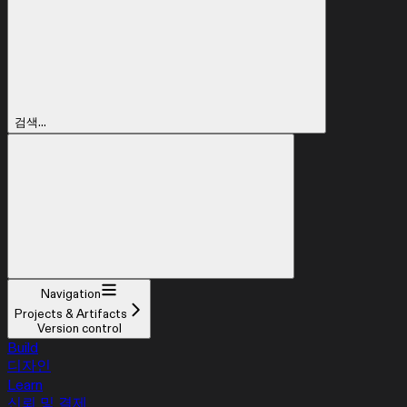
검색...
Navigation
Projects & Artifacts
Version control
Build
디자인
Learn
신뢰 및 결제