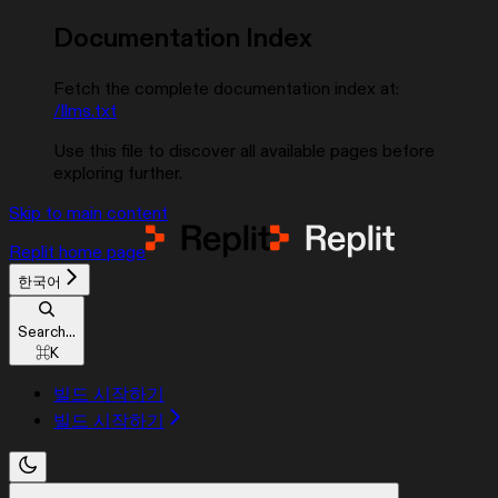
Documentation Index
Fetch the complete documentation index at:
/llms.txt
Use this file to discover all available pages before
exploring further.
Skip to main content
Replit
home page
한국어
Search...
⌘
K
빌드 시작하기
빌드 시작하기