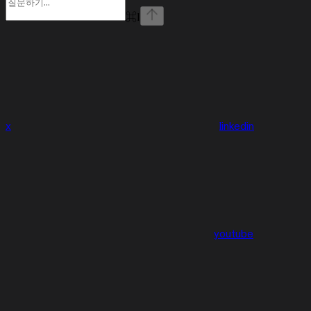
⌘
I
x
linkedin
youtube