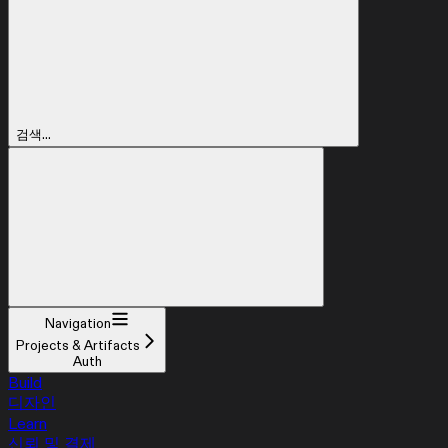
검색...
Navigation
Projects & Artifacts
Auth
Build
디자인
Learn
신뢰 및 결제