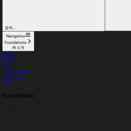
검색...
Navigation
Foundations
AI 소개
Build
디자인
Learn
신뢰 및 결제
Enterprise
Help
Foundations