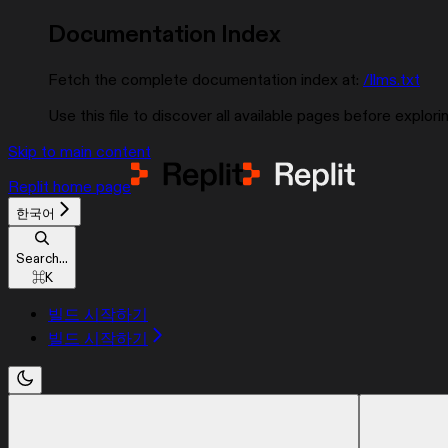
Documentation Index
Fetch the complete documentation index at:
/llms.txt
Use this file to discover all available pages before explorin
Skip to main content
Replit
home page
한국어
Search...
⌘
K
빌드 시작하기
빌드 시작하기