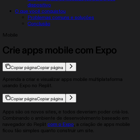
dispositivo
O que você conquistou
Problemas comuns e soluções
Conclusão
Mobile
Crie apps mobile com Expo
Copiar página
Copiar página
Aprenda a criar e visualizar apps mobile multiplataforma
usando Expo no Replit.
Copiar página
Copiar página
Apps são os novos sites, e todos deveriam poder criá-los.
Combinando o ambiente de desenvolvimento baseado em
navegador do Replit
com o Expo
, a criação de apps mobile
ficou tão simples quanto construir um site.