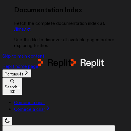
Documentation Index
Fetch the complete documentation index at:
/llms.txt
Use this file to discover all available pages before
exploring further.
Skip to main content
Replit
home page
Português
Search...
⌘
K
Comece a criar
Comece a criar