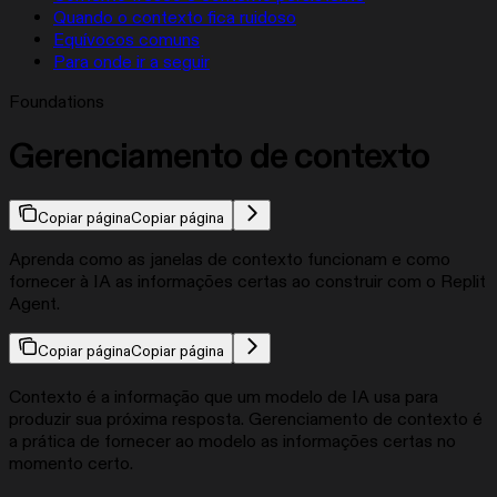
Quando o contexto fica ruidoso
Equívocos comuns
Para onde ir a seguir
Foundations
Gerenciamento de contexto
Copiar página
Copiar página
Aprenda como as janelas de contexto funcionam e como
fornecer à IA as informações certas ao construir com o Replit
Agent.
Copiar página
Copiar página
Contexto é a informação que um modelo de IA usa para
produzir sua próxima resposta. Gerenciamento de contexto é
a prática de fornecer ao modelo as informações certas no
momento certo.