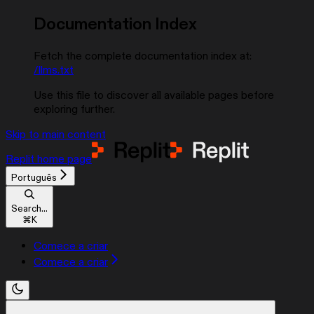
Documentation Index
Fetch the complete documentation index at:
/llms.txt
Use this file to discover all available pages before
exploring further.
Skip to main content
Replit
home page
Português
Search...
⌘
K
Comece a criar
Comece a criar