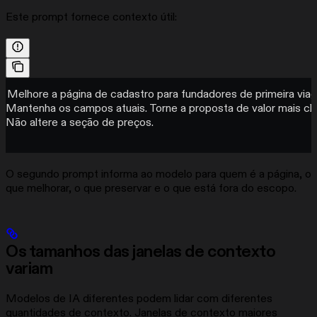
Este prompt fornece contexto útil:
Melhore a página de cadastro para fundadores de primeira viag
Mantenha os campos atuais. Torne a proposta de valor mais cla
Não altere a seção de preços.
O segundo prompt informa ao modelo para quem é a página, o
que melhorar, o que preservar e o que está fora do escopo.
Os tamanhos das janelas de contexto
variam
Modelos de IA diferentes podem lidar com diferentes
quantidades de contexto. Janelas de contexto maiores