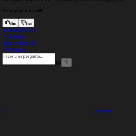
Esta página foi útil?
Sim
Nao
Introdução à IA
Anterior
Vibe coding 101
Próximo
⌘
I
x
linkedin