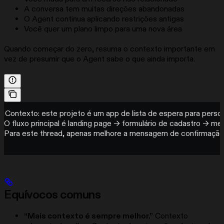
A conversa tem muitas direções abandonadas
O Agent continua aplicando restrições antigas
Você quer um plano limpo para uma nova área
Quando começar do zero, resuma o contexto importante em
vez de presumir que o Agent sabe o que ainda importa.
Contexto: este projeto é um app de lista de espera para persona
O fluxo principal é landing page → formulário de cadastro → 
Para este thread, apenas melhore a mensagem de confirmaçã
Equívocos comuns
“Mais contexto é sempre melhor.”
Contexto