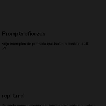
Prompts eficazes
Veja exemplos de prompts que incluem contexto útil.
replit.md
Aprenda como fornecer contexto persistente de projeto.