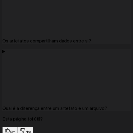
Os artefatos compartilham dados entre si?
Qual é a diferença entre um artefato e um arquivo?
Esta página foi útil?
Sim
Nao