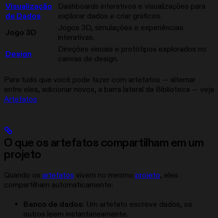
Visualização
Dashboards interativos e visualizações para
de Dados
explorar dados e criar gráficos.
Jogos 3D, simulações e experiências
Jogo 3D
interativas.
Direções visuais e protótipos explorados no
Design
canvas de design.
Para tudo que você pode fazer com artefatos — alternar
entre eles, adicionar novos, a barra lateral da Biblioteca — veja
Artefatos
.
O que os artefatos compartilham em um
projeto
Quando os
artefatos
vivem no mesmo
projeto
, eles
compartilham automaticamente:
Banco de dados
: Um artefato escreve dados, os
outros leem instantaneamente.