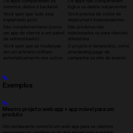
Os apps compartilham os
Os apps não compartilham
mesmos dados e backend
lógica ou dados subjacentes
Você quer que tudo seja
Você precisa de ciclos de
implantado junto
deployment independentes
São complementares (como
São produtos não
um app de cliente e um painel
relacionados ou para clientes
de administrador)
diferentes
Você quer que as mudanças
O projeto é temporário, como
em um artefato reflitam
uma landing page de
automaticamente nos outros
campanha ou site de evento
Exemplos
Mesmo projeto: web app + app móvel para um
produto
Um restaurante constrói um web app para os clientes
navegarem no cardápio e um app móvel para a equipe