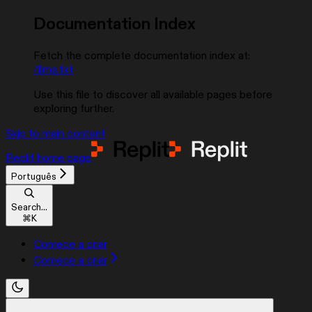
Documentation Index
Fetch the complete documentation index at:
/llms.txt
Use this file to discover all available pages before
exploring further.
Skip to main content
Replit
home page
Português
Search...
⌘
K
Comece a criar
Comece a criar