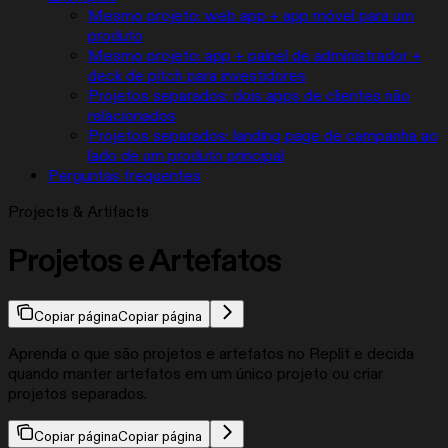
Mesmo projeto: web app + app móvel para um
produto
Mesmo projeto: app + painel de administrador +
deck de pitch para investidores
Projetos separados: dois apps de clientes não
relacionados
Projetos separados: landing page de campanha ao
lado de um produto principal
Perguntas frequentes
Projects & Artifacts
Projetos e Artefatos
Copiar página
Copiar página
Aprenda o que são projetos e artefatos no Replit e decida
quando manter artefatos em um único projeto ou criar
projetos separados.
Copiar página
Copiar página