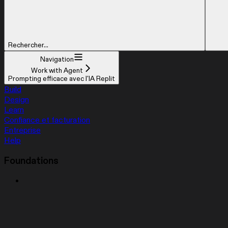
Rechercher...
Navigation
Work with Agent
Prompting efficace avec l'IA Replit
Build
Design
Learn
Confiance et facturation
Entreprise
Help
Foundations