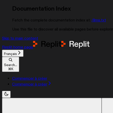
Documentation Index
Fetch the complete documentation index at:
/llms.txt
Use this file to discover all available pages before explorin
Skip to main content
Replit
home page
Français
Search...
⌘
K
Commencer à créer
Commencer à créer