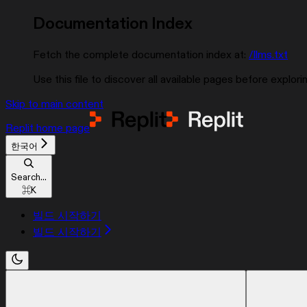
Documentation Index
Fetch the complete documentation index at:
/llms.txt
Use this file to discover all available pages before explorin
Skip to main content
Replit
home page
한국어
Search...
⌘
K
빌드 시작하기
빌드 시작하기