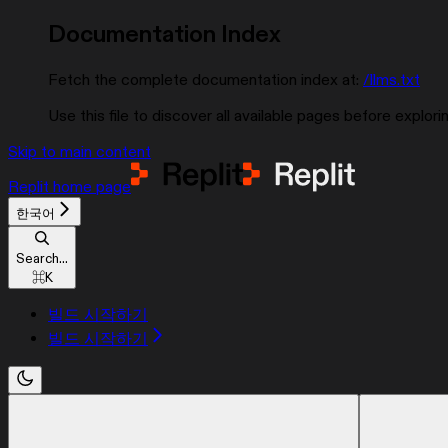
Documentation Index
Fetch the complete documentation index at:
/llms.txt
Use this file to discover all available pages before explorin
Skip to main content
Replit
home page
한국어
Search...
⌘
K
빌드 시작하기
빌드 시작하기