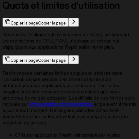
Quota et limites d'utilisation
Copier la page
Copier la page
Découvrez les limites de ressources de Replit, notamment
les restrictions de CPU, RAM, stockage et réseau qui
s’appliquent aux applications Replit selon votre plan.
Copier la page
Copier la page
Replit impose certaines limites souples et strictes dans
l’utilisation de son service. Les limites strictes sont
automatiquement appliquées par le service. Les limites
souples sont des ressources consommables que vous
acceptez de ne pas dépasser. Les détails de ces limites sont
indiqués sur
https://replit.com/site/pricing
et peuvent être mis
à jour à tout moment. De longues périodes d’inactivité
peuvent entraîner la désactivation d’un compte ou de votre
utilisation du service.
CPU par application Replit : déterminé par le plan