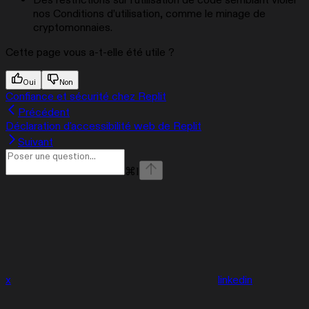
nos Conditions d’utilisation, comme le minage de
cryptomonnaies.
Cette page vous a-t-elle été utile ?
Oui
Non
Confiance et sécurité chez Replit
Précédent
Déclaration d'accessibilité web de Replit
Suivant
⌘
I
x
linkedin