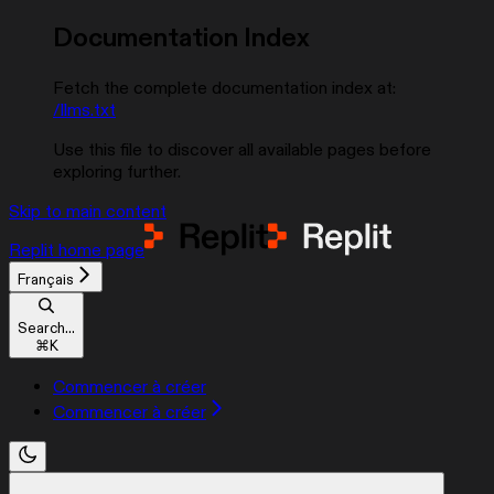
Documentation Index
Fetch the complete documentation index at:
/llms.txt
Use this file to discover all available pages before
exploring further.
Skip to main content
Replit
home page
Français
Search...
⌘
K
Commencer à créer
Commencer à créer