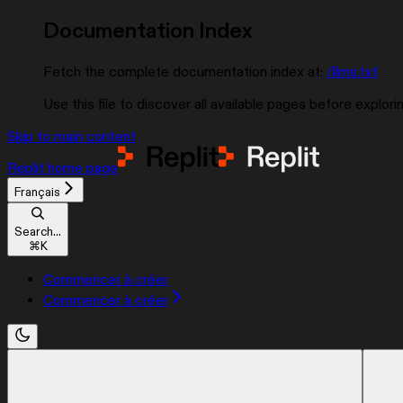
Documentation Index
Fetch the complete documentation index at:
/llms.txt
Use this file to discover all available pages before explorin
Skip to main content
Replit
home page
Français
Search...
⌘
K
Commencer à créer
Commencer à créer