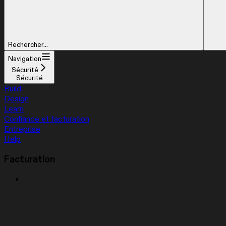
Rechercher...
Navigation
Sécurité
Sécurité
Build
Design
Learn
Confiance et facturation
Entreprise
Help
Facturation