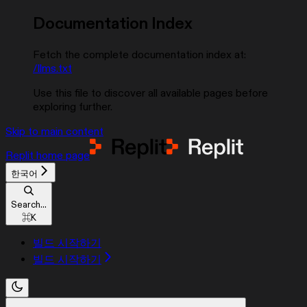
Documentation Index
Fetch the complete documentation index at:
/llms.txt
Use this file to discover all available pages before
exploring further.
Skip to main content
Replit
home page
한국어
Search...
⌘
K
빌드 시작하기
빌드 시작하기